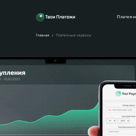
Платежн
Оплата к
Главная
Платежные сервисы
Оплата Q
Оплата э
кошелька
Сплитова
Личный к
Оплата п