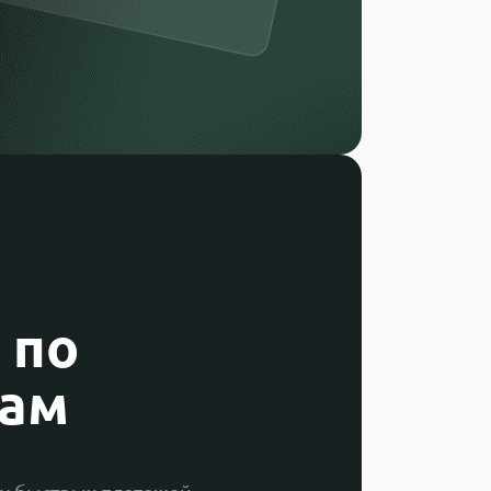
 по
дам