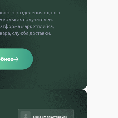
овного разделения одного
ескольких получателей.
латформа маркетплейса,
вара, служба доставки.
обнее