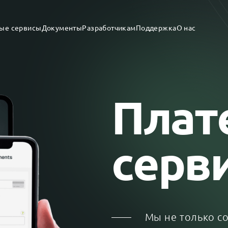
ые сервисы
Документы
Разработчикам
Поддержка
О нас
Антифрод
артами
Холдирование
R-кодами
Выплаты физ.лицам
лектронными
ми
Реккурентные платежи
Плат
ние
Кассы ФЗ-54
абинет
Современное API
о ссылке
SDK и готовые решения
серв
Мы не только с