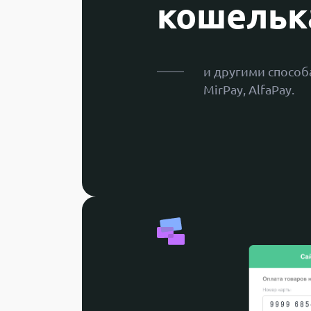
кошельк
и другими спосо
MirPay, AlfaPay.