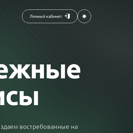
Личный кабинет
ежные
исы
оздаем востребованные на