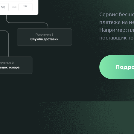
Сервис бесш
платежа на н
Например: п
поставщик то
Подр