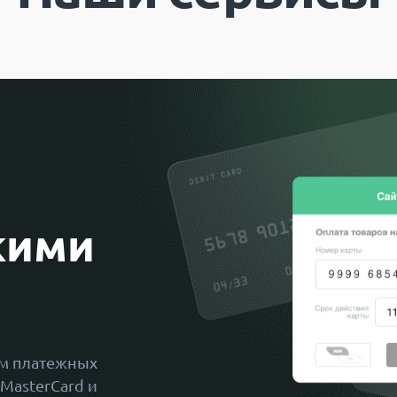
кими
ам платежных
 MasterСard и