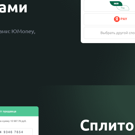
ами
бами: ЮMoney,
Сплито