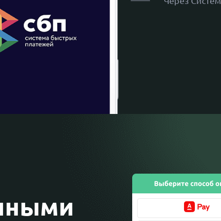
Через Систем
нными