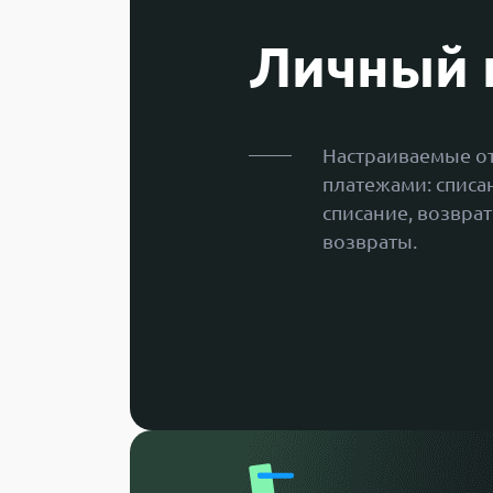
Личный 
Настраиваемые о
платежами: списа
списание, возвра
возвраты.